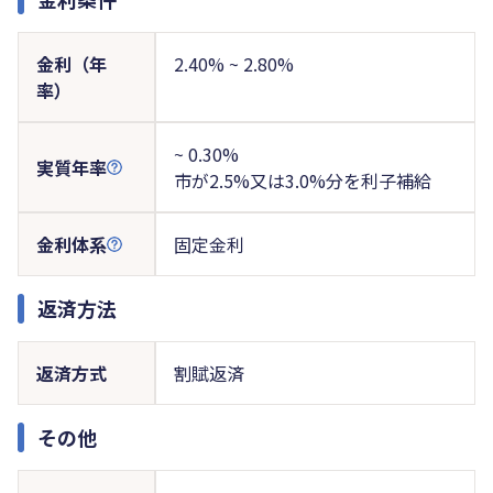
金利（年
2.40% ~ 2.80%
率）
~ 0.30%
実質年率
市が2.5%又は3.0%分を利子補給
金利体系
固定金利
返済方法
返済方式
割賦返済
その他