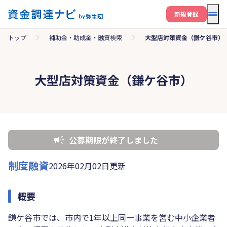
メニ
新規登録
トップ
補助金・助成金・融資検索
大型店対策資金（鎌ケ谷市）
大型店対策資金（鎌ケ谷市）
公募期限が終了しました
制度融資
2026年02月02日更新
概要
鎌ケ谷市では、市内で1年以上同一事業を営む中小企業者