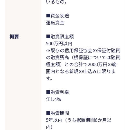
いるもの。
■資金使途
運転資金
概要
■融資限度額
500万円以内
※既存の信用保証協会の保証付融資
の融資残高（根保証については融資
極度額）との合計で2000万円の範
囲内となる新規の申込みに限りま
す。
■融資利率
年1.4%
■融資期間
5年以内（うち据置期間6か月以
内）