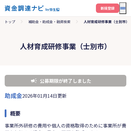
メニ
新規登録
トップ
補助金・助成金・融資検索
人材育成研修事業（士別市）
人材育成研修事業（士別市）
公募期限が終了しました
助成金
2026年01月14日更新
概要
事業所外研修の費用や個人の資格取得のために事業所が費