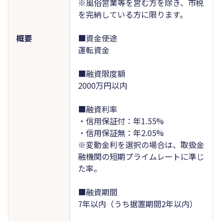
※風俗営業等を営む方を除き、市税
を完納している方に限ります。
概要
■資金使途
運転資金
■融資限度額
2000万円以内
■融資利率
・信用保証付：年1.55%
・信用保証無：年2.05%
※変動金利を選択の場合は、取扱金
融機関の短期プライムレートに準じ
た率。
■融資期間
7年以内（うち据置期間2年以内）