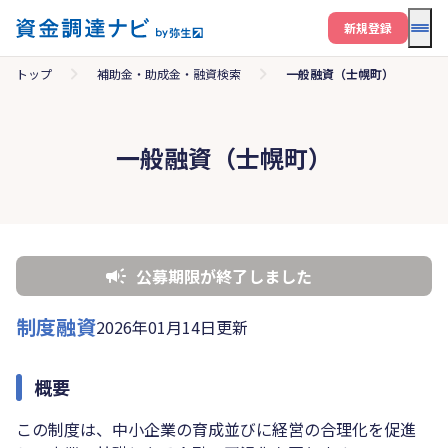
メニ
新規登録
トップ
補助金・助成金・融資検索
一般融資（士幌町）
一般融資（士幌町）
公募期限が終了しました
制度融資
2026年01月14日更新
概要
この制度は、中小企業の育成並びに経営の合理化を促進