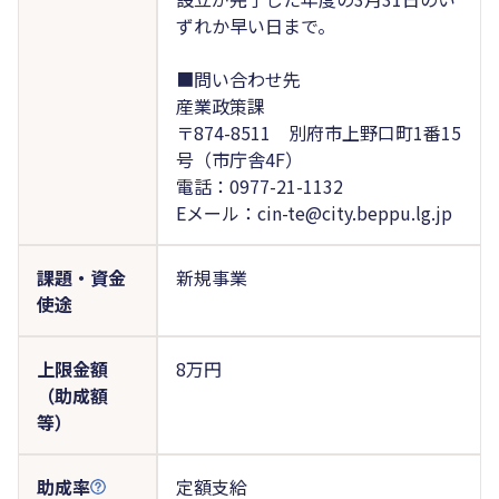
ずれか早い日まで。
■問い合わせ先
産業政策課
〒874-8511 別府市上野口町1番15
号（市庁舎4F）
電話：0977-21-1132
Eメール：cin-te@city.beppu.lg.jp
課題・資金
新規事業
使途
上限金額
8万円
（助成額
等）
助成率
定額支給