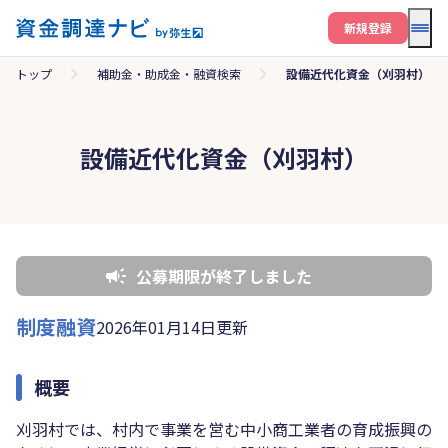
メニ
新規登録
トップ
補助金・助成金・融資検索
設備近代化資金（刈羽村）
設備近代化資金（刈羽村）
公募期限が終了しました
制度融資
2026年01月14日更新
概要
刈羽村では、村内で事業を営む中小商工業者の育成振興の