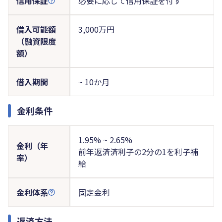
信用保証
必要に応じて信用保証を付す
借入可能額
3,000万円
（融資限度
額）
借入期間
~ 10か月
金利条件
1.95% ~ 2.65%
金利（年
前年返済済利子の2分の1を利子補
率）
給
金利体系
固定金利
返済方法