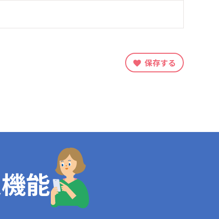
保存する
定機能