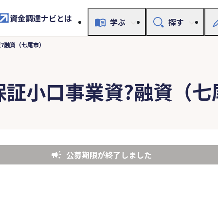
資金調達ナビとは
学ぶ
探す
?融資（七尾市）
保証小口事業資?融資（七
公募期限が終了しました