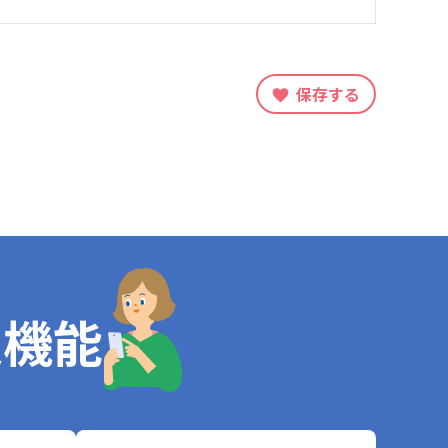
保存する
定機能