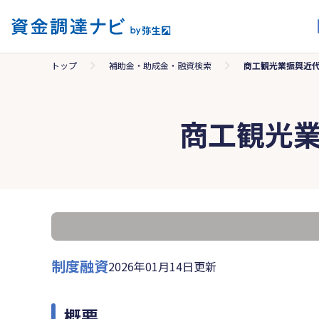
トップ
補助金・助成金・融資検索
商工観光業振興近
商工観光
制度融資
2026年01月14日更新
概要