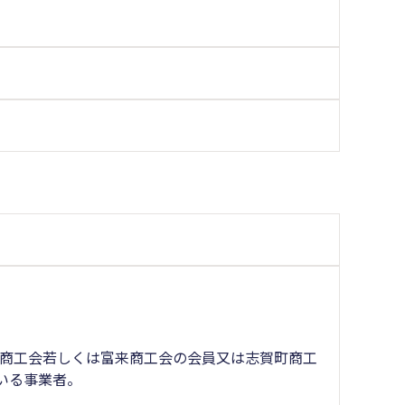
町商工会若しくは富来商工会の会員又は志賀町商工
いる事業者。