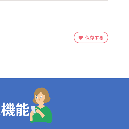
保存する
定機能