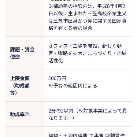
※補助率の括弧内は、平成8年4月2
日以後に生まれた三笠高校卒業生又
は三笠市出身かつ食に関する国家資
格を有する者の場合。
オフィス・工場を開設、新しく顧
課題・資金
客・販路を拡大、まちづくり・地域
使途
活性化
上限金額
300万円
（助成額
※予算の範囲内による
等）
2分の1以内（※対象事業によって異
助成率
なります。）
建物・土地取得費,工事費,店舗賃借