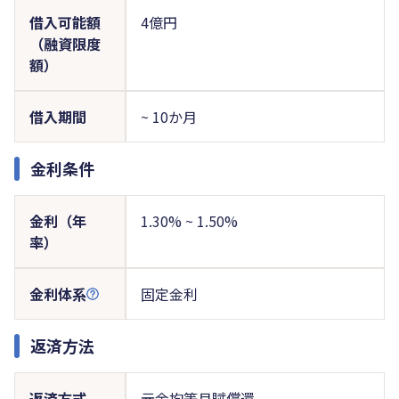
借入可能額
4億円
（融資限度
額）
借入期間
~ 10か月
金利条件
金利（年
1.30% ~ 1.50%
率）
金利体系
固定金利
返済方法
返済方式
元金均等月賦償還