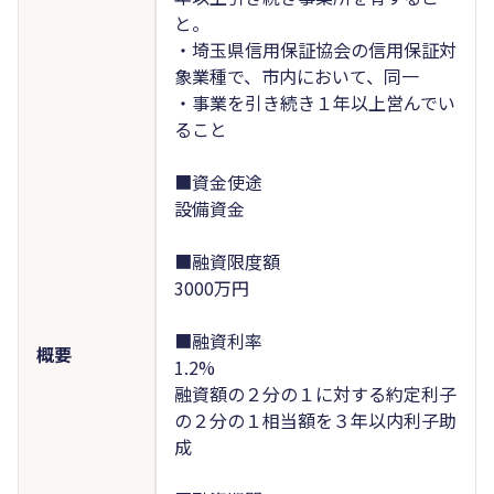
と。
・埼玉県信用保証協会の信用保証対
象業種で、市内において、同一
・事業を引き続き１年以上営んでい
ること
■資金使途
設備資金
■融資限度額
3000万円
■融資利率
概要
1.2%
融資額の２分の１に対する約定利子
の２分の１相当額を３年以内利子助
成