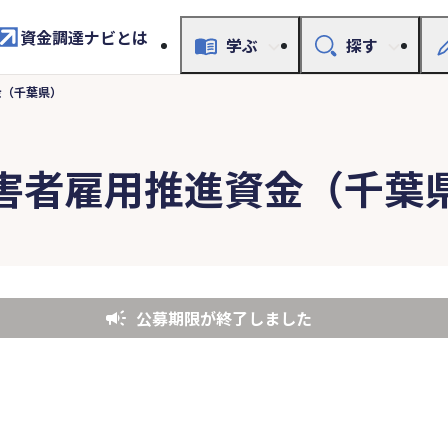
資金調達ナビとは
学ぶ
探す
金（千葉県）
害者雇用推進資金（千葉
公募期限が終了しました