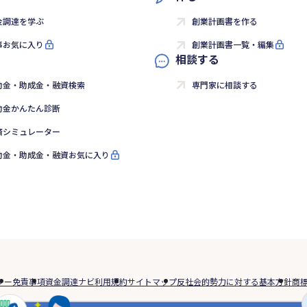
金調達を学ぶ
創業計画書を作る
事お気に入り
創業計画書一覧・編集
相談する
助金・助成金・融資検索
専門家に相談する
助金かんたん診断
済シミュレーター
助金・助成金・融資お気に入り
シー
免責事項
資金調達ナビ利用規約
サイトマップ
反社会的勢力に対する基本方針
商
資商品は、資金調達の参考情報として紹介させていただくものです。当社が契約の