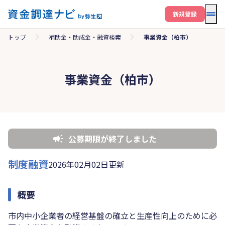
メニ
新規登録
トップ
補助金・助成金・融資検索
事業資金（柏市）
事業資金（柏市）
公募期限が終了しました
制度融資
2026年02月02日更新
概要
市内中小企業者の経営基盤の確立と生産性向上のために必