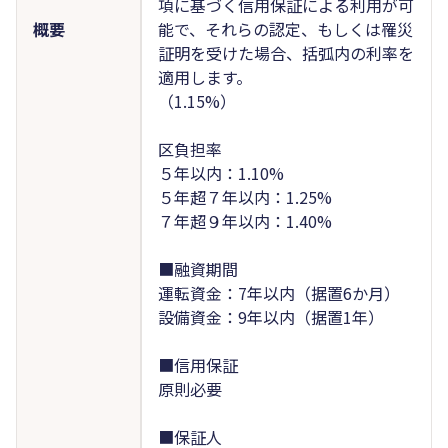
項に基づく信用保証による利用が可
概要
能で、それらの認定、もしくは罹災
証明を受けた場合、括弧内の利率を
適用します。
（1.15%）
区負担率
５年以内：1.10%
５年超７年以内：1.25%
７年超９年以内：1.40%
■融資期間
運転資金：7年以内（据置6か月）
設備資金：9年以内（据置1年）
■信用保証
原則必要
■保証人