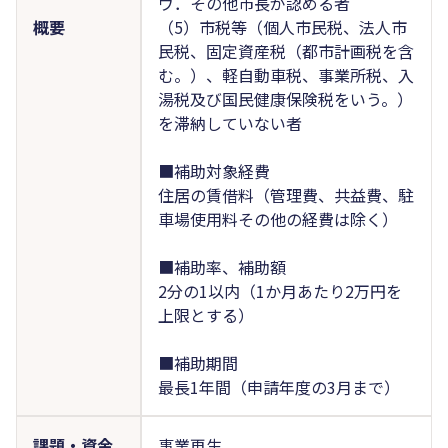
ウ．その他市長が認める者
概要
（5）市税等（個人市民税、法人市
民税、固定資産税（都市計画税を含
む。）、軽自動車税、事業所税、入
湯税及び国民健康保険税をいう。）
を滞納していない者
■補助対象経費
住居の賃借料（管理費、共益費、駐
車場使用料その他の経費は除く）
■補助率、補助額
2分の1以内（1か月あたり2万円を
上限とする）
■補助期間
最長1年間（申請年度の3月まで）
課題・資金
事業再生