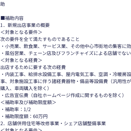
助
■補助内容
1．新規出店事業の概要
＜対象となる要件＞
次の要件を全て満たすものであること
・小売業、飲食業、サービス業、その他中心市街地の集客に
・風俗営業、チェーン店及びフランチャイズによる店舗でな
＜対象となる経費＞
出店するために要する次の経費
・内装工事、給排水設備工事、屋内電気工事、空調・冷暖房
事、対象施設工事に伴う諸経費器物・備品等設備費（汎用性が
購入、車両購入を除く）
・広告宣伝費（自社ホームページ作成に関するものを除く）
＜補助率及び補助限度額＞
・補助率：1/2
・補助限度額：60万円
2．店舗併用住宅等改修事業・シェア店舗整備事業
＜対象となる要件＞