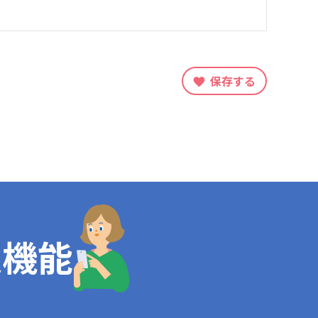
保存する
定機能