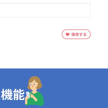
保存する
定機能