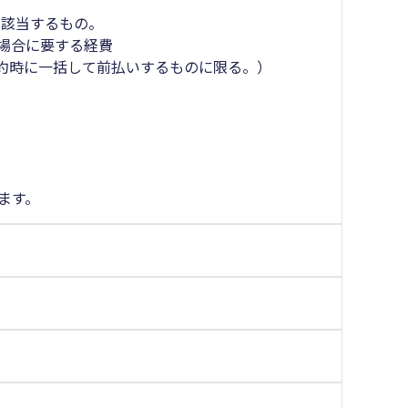
に該当するもの。
る場合に要する経費
約時に一括して前払いするものに限る。）
ます。