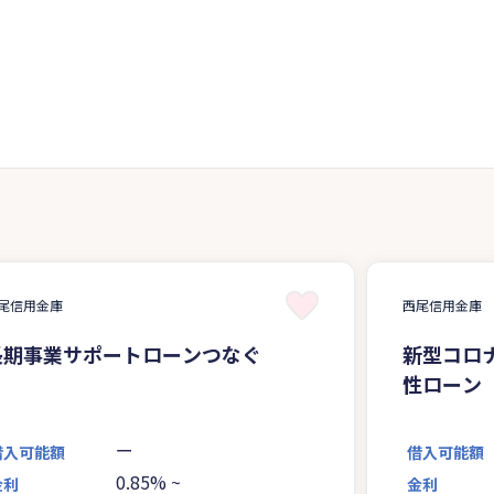
尾信用金庫
西尾信用金庫
長期事業サポートローンつなぐ
新型コロ
性ローン
ー
借入可能額
借入可能額
0.85%
~
金利
金利