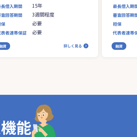
15年
最長借入期間
最長借入期
3週間程度
審査回答期間
審査回答期
必要
担保
担保
必要
代表者連帯保証
代表者連帯
詳しく見る
融資
融資
定機能