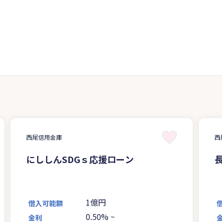
西尾信用金庫
西
にししんSDGｓ応援ローン
1億円
借入可能額
0.50%
~
金利