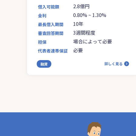
2.8億円
借入可能額
0.80%
~
1.30%
金利
10年
最長借入期間
3週間程度
審査回答期間
場合によって必要
担保
必要
代表者連帯保証
詳しく見る
融資