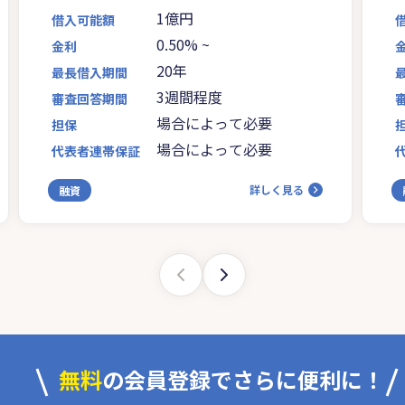
1億円
借入可能額
0.50%
~
金利
20年
最長借入期間
3週間程度
審査回答期間
場合によって必要
担保
場合によって必要
代表者連帯保証
詳しく見る
融資
無料
の会員登録でさらに便利に！