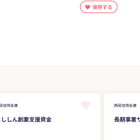
保存する
尾信用金庫
西尾信用金庫
にししん創業支援資金
長期事業