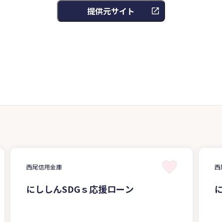
提供元サイト
西尾信用金庫
西
にししんSDGｓ応援ローン