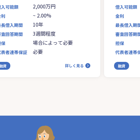
2,000万円
借入可能額
借入可能額
~
2.00%
金利
金利
10年
最長借入期間
最長借入期
3週間程度
審査回答期間
審査回答期
場合によって必要
担保
担保
必要
代表者連帯保証
代表者連帯
詳しく見る
融資
融資