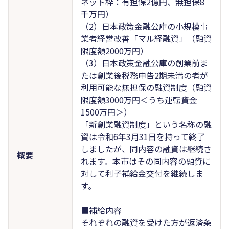
ネット枠：有担保2億円、無担保8
千万円）
（2）日本政策金融公庫の小規模事
業者経営改善「マル経融資」（融資
限度額2000万円）
（3）日本政策金融公庫の創業前ま
たは創業後税務申告2期未満の者が
利用可能な無担保の融資制度（融資
限度額3000万円＜うち運転資金
1500万円＞）
「新創業融資制度」という名称の融
資は令和6年3月31日を持って終了
しましたが、同内容の融資は継続さ
概要
れます。本市はその同内容の融資に
対して利子補給金交付を継続しま
す。
■補給内容
それぞれの融資を受けた方が返済条