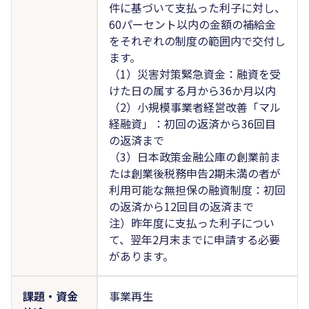
件に基づいて支払った利子に対し、
60パーセント以内の金額の補給金
をそれぞれの制度の範囲内で交付し
ます。
（1）災害対策緊急資金：融資を受
けた日の属する月から36か月以内
（2）小規模事業者経営改善「マル
経融資」：初回の返済から36回目
の返済まで
（3）日本政策金融公庫の創業前ま
たは創業後税務申告2期未満の者が
利用可能な無担保の融資制度：初回
の返済から12回目の返済まで
注）昨年度に支払った利子につい
て、翌年2月末までに申請する必要
があります。
課題・資金
事業再生