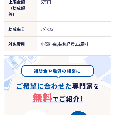
上限金額
5万円
（助成額
等）
助成率
3分の2
対象費用
小間料金,装飾経費,出展料