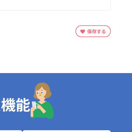
保存する
定機能