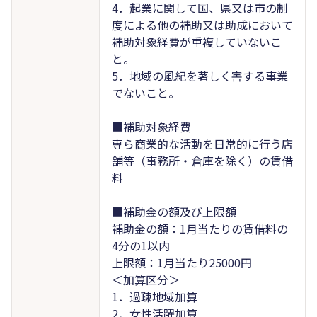
4．起業に関して国、県又は市の制
度による他の補助又は助成において
補助対象経費が重複していないこ
と。
5．地域の風紀を著しく害する事業
でないこと。
■補助対象経費
専ら商業的な活動を日常的に行う店
舗等（事務所・倉庫を除く）の賃借
料
■補助金の額及び上限額
補助金の額：1月当たりの賃借料の
4分の1以内
上限額：1月当たり25000円
＜加算区分＞
1．過疎地域加算
2．女性活躍加算