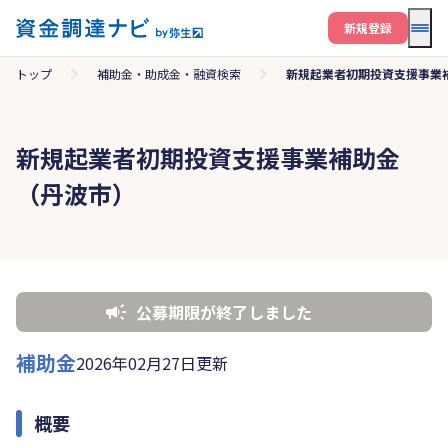
メニ
新規登録
トップ
補助金・助成金・融資検索
新規起業者初期投資支援事業
新規起業者初期投資支援事業補助金
（丹波市）
公募期限が終了しました
補助金
2026年02月27日更新
概要