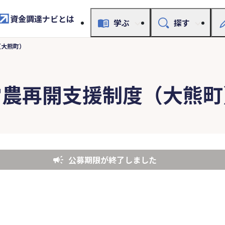
資金調達ナビとは
学ぶ
探す
（大熊町）
営農再開支援制度（大熊町
公募期限が終了しました