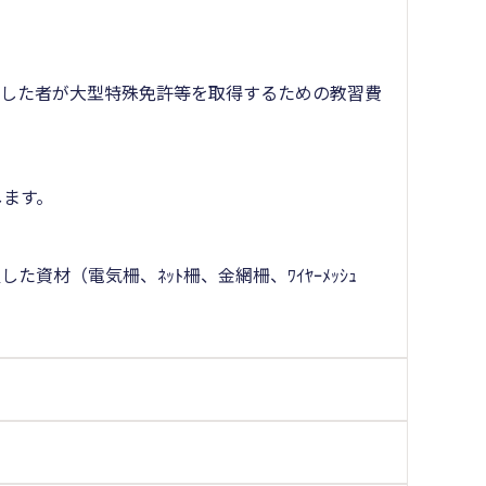
職した者が大型特殊免許等を取得するための教習費
）
します。
材（電気柵、ﾈｯﾄ柵、金網柵、ﾜｲﾔｰﾒｯｼｭ