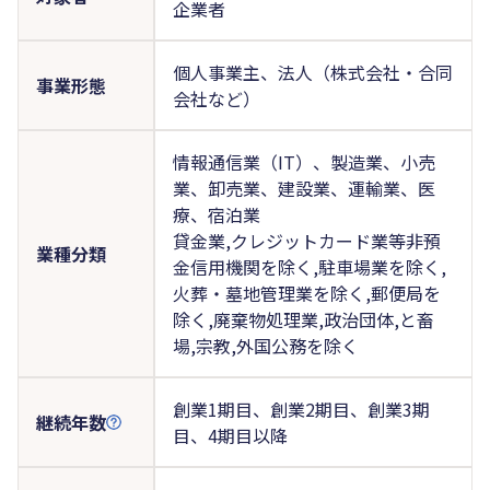
企業者
個人事業主、法人（株式会社・合同
事業形態
会社など）
情報通信業（IT）、製造業、小売
業、卸売業、建設業、運輸業、医
療、宿泊業
貸金業,クレジットカード業等非預
業種分類
金信用機関を除く,駐車場業を除く,
火葬・墓地管理業を除く,郵便局を
除く,廃棄物処理業,政治団体,と畜
場,宗教,外国公務を除く
創業1期目、創業2期目、創業3期
継続年数
目、4期目以降