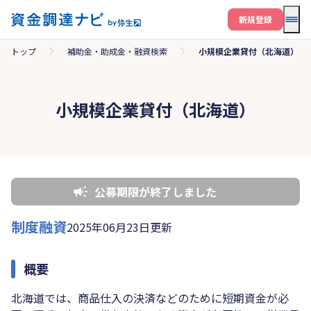
メニ
新規登録
トップ
補助金・助成金・融資検索
小規模企業貸付（北海道）
小規模企業貸付（北海道）
公募期限が終了しました
制度融資
2025年06月23日更新
概要
北海道では、商品仕入の決済などのために短期資金が必