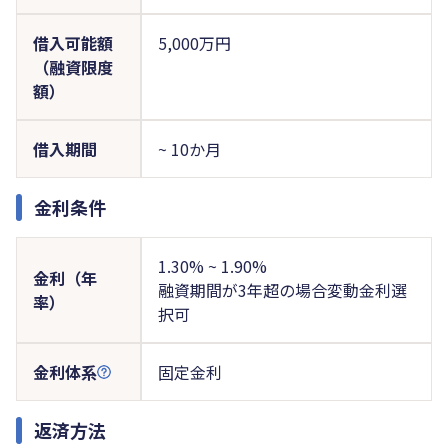
借入可能額
5,000万円
（融資限度
額）
借入期間
~ 10か月
金利条件
1.30% ~ 1.90%
金利（年
融資期間が3年超の場合変動金利選
率）
択可
金利体系
固定金利
返済方法