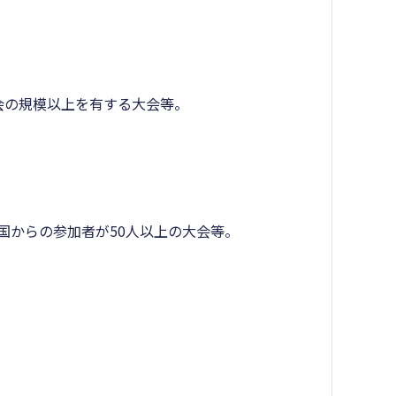
会の規模以上を有する大会等。
）
からの参加者が50人以上の大会等。
）