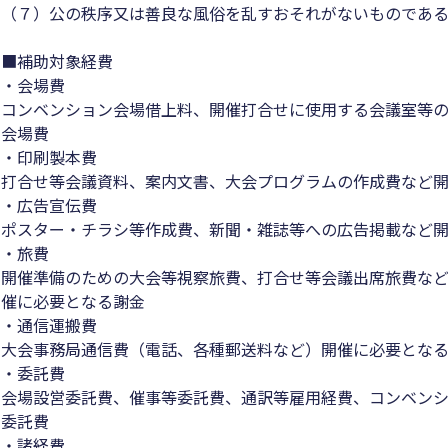
（７）公の秩序又は善良な風俗を乱すおそれがないものであ
■補助対象経費
・会場費
コンベンション会場借上料、開催打合せに使用する会議室等
会場費
・印刷製本費
打合せ等会議資料、案内文書、大会プログラムの作成費など
・広告宣伝費
ポスター・チラシ等作成費、新聞・雑誌等への広告掲載など
・旅費
開催準備のための大会等視察旅費、打合せ等会議出席旅費な
催に必要となる謝金
・通信運搬費
大会事務局通信費（電話、各種郵送料など）開催に必要とな
・委託費
会場設営委託費、催事等委託費、通訳等雇用経費、コンベンシ
委託費
・諸経費