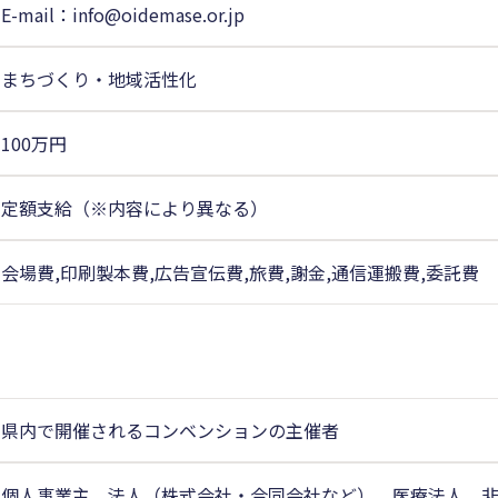
E-mail：info@oidemase.or.jp
まちづくり・地域活性化
100万円
定額支給（※内容により異なる）
会場費,印刷製本費,広告宣伝費,旅費,謝金,通信運搬費,委託費
県内で開催されるコンベンションの主催者
個人事業主、法人（株式会社・合同会社など）、医療法人、