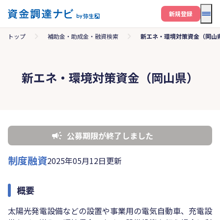
メニ
新規登録
トップ
補助金・助成金・融資検索
新エネ・環境対策資金（岡山
新エネ・環境対策資金（岡山県）
公募期限が終了しました
制度融資
2025年05月12日更新
概要
太陽光発電設備などの設置や事業用の電気自動車、充電設