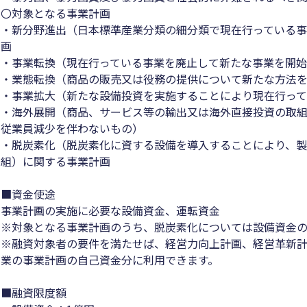
〇対象となる事業計画
・新分野進出（日本標準産業分類の細分類で現在行っている
画
・事業転換（現在行っている事業を廃止して新たな事業を開
・業態転換（商品の販売又は役務の提供について新たな方法
・事業拡大（新たな設備投資を実施することにより現在行っ
・海外展開（商品、サービス等の輸出又は海外直接投資の取
従業員減少を伴わないもの）
・脱炭素化（脱炭素化に資する設備を導入することにより、
組）に関する事業計画
■資金使途
事業計画の実施に必要な設備資金、運転資金
※対象となる事業計画のうち、脱炭素化については設備資金
※融資対象者の要件を満たせば、経営力向上計画、経営革新
業の事業計画の自己資金分に利用できます。
■融資限度額