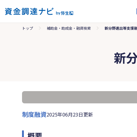
トップ
補助金・助成金・融資検索
新分野進出等支援
新
制度融資
2025年06月23日更新
概要