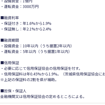
・設備資金：1億円
・運転資金：3000万円
■融資利率
・保証付き：年1.6%から1.9%
・保証無し：年2.1%から2.4%
■融資期間
・設備資金：10年以内（うち据置2年以内）
・運転資金：5年以内（うち据置1年以内）
■信用保証
・必要に応じて信用保証協会の信用保証を付す。
・信用保証料は年0.45%から1.9%。（茨城県信用保証協会
※上記の保証料の2割を県が補助。
■担保・保証人
金融機関又は信用保証協会の定めるところによる。