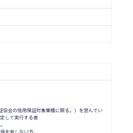
証協会の信用保証対象業種に限る。）を営んでい
策定して実行する者
方。
関係を有しない方。