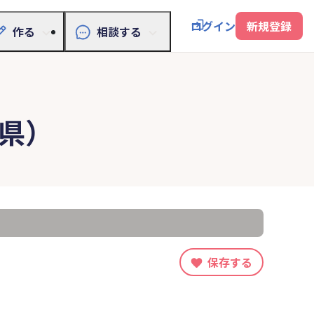
ログイン
新規登録
作る
相談する
県）
保存する