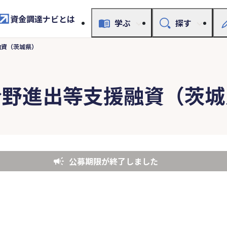
資金調達ナビとは
学ぶ
探す
融資（茨城県）
分野進出等支援融資（茨城
公募期限が終了しました