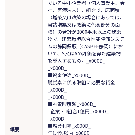
でいる中小企業者（個人事業主、会
社、医療法人）、組合で、床面積
（増築又は改築の場合にあっては、
当該増築又は改築に係る部分の面
積）の合計が2000平米以上の建築
物で、建築環境総合性能評価システ
ムの静岡県版（CASBEE静岡）にお
いて、S又はAの評価を得た建築物
を導入するもの。_x000D_
_x000D_
■資金使途_x000D_
脱炭素に係る取組に必要な資金
_x000D_
_x000D_
■融資限度額_x000D_
1企業・1組合1億円_x000D_
_x000D_
■融資利率_x000D_
概要
年1.4%以内_x000D_