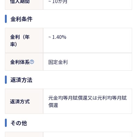
借入期間
~ 10か月
金利条件
金利（年
~ 1.40%
率）
金利体系
固定金利
返済方法
元金均等月賦償還又は元利均等月賦
返済方式
償還
その他