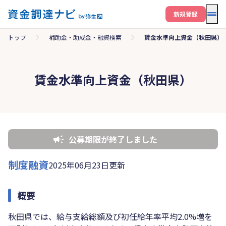
メニ
新規登録
トップ
補助金・助成金・融資検索
賃金水準向上資金（秋田県）
賃金水準向上資金（秋田県）
公募期限が終了しました
制度融資
2025年06月23日更新
概要
秋田県では、給与支給総額及び初任給年率平均2.0%増を