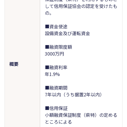
して信用保証協会の認定を受けたも
の。
■資金使途
設備資金及び運転資金
■融資限度額
3000万円
概要
■融資利率
年1.9%
■融資期間
7年以内（うち据置2年以内）
■信用保証
小額融資保証制度（県特）の定める
ところによる