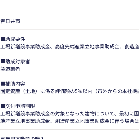
春日井市
■助成要件
工場新増設事業助成金、高度先端産業立地事業助成金、創造
■助成対象者
製造業者
■補助内容
固定資産（土地）に係る評価額の5％以内（市外からの本社機
■交付申請期限
工場新増設事業助成金の対象となった建物について、最初に固
端産業立地事業助成金、創造産業立地事業助成金に伴う場合は
事業用不動産の購入