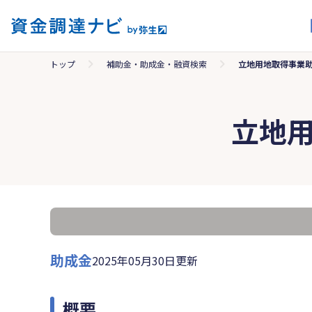
トップ
補助金・助成金・融資検索
立地用地取得事業
立地
助成金
2025年05月30日更新
概要