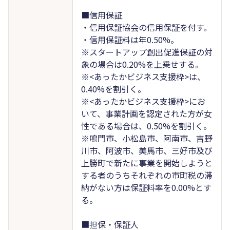
■信用保証
・信用保証協会の信用保証を付す。
・信用保証料は年0.50%。
※スタートアップ創出促進保証の対
象の場合は0.20%を上乗せする。
※<あったかビジネス支援枠>は、
0.40%を割引く。
※<あったかビジネス支援枠>にお
いて、事業計画を認定された方が女
性である場合は、0.50%を割引く。
※鳴門市、小松島市、阿南市、吉野
川市、阿波市、美馬市、三好市及び
上勝町で新たに事業を開始しようと
する者のうちそれぞれの市町税の滞
納がない方は保証料率を0.00%とす
る。
■担保・保証人