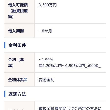
借入可能額
3,500万円
（融資限度
額）
借入期間
~ 8か月
金利条件
金利（年
~ 1.90%
率）
年1.20%以内～1.90%以内_x000D_
金利体系
変動金利
返済方法
取扱金融機関又は協会所定の方法に