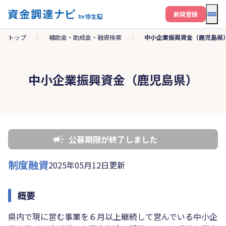
メニ
新規登録
トップ
補助金・助成金・融資検索
中小企業振興資金（鹿児島県
中小企業振興資金（鹿児島県）
公募期限が終了しました
制度融資
2025年05月12日更新
概要
県内で現に営む事業を６月以上継続して営んでいる中小企