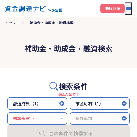
メニ
新規登録
トップ
補助金・助成金・融資検索
補助金・助成金・融資検索
検索条件
※は必須です
都道府県（1）
市区町村（1）
条件追加
この条件で検索する