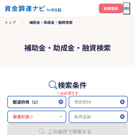
メニ
新規登録
トップ
補助金・助成金・融資検索
補助金・助成金・融資検索
検索条件
※は必須です
都道府県（1）
市区町村
条件追加
この条件で検索する