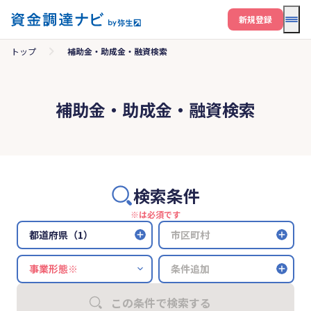
メニ
新規登録
トップ
補助金・助成金・融資検索
補助金・助成金・融資検索
検索条件
※は必須です
都道府県（1）
市区町村
条件追加
この条件で検索する