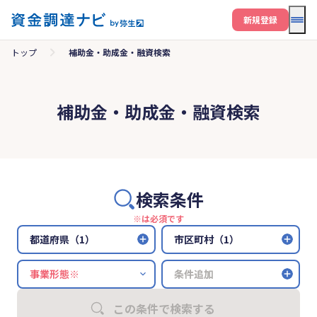
メニ
新規登録
トップ
補助金・助成金・融資検索
補助金・助成金・融資検索
検索条件
※は必須です
都道府県（1）
市区町村（1）
条件追加
この条件で検索する