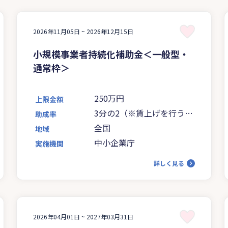
2026年11月05日 ~
2026年12月15日
小規模事業者持続化補助金＜一般型・
通常枠＞
250万円
上限金額
3分の2（※賃上げを行う赤
助成率
字事業者は4分の3に引き上
全国
地域
げ）
中小企業庁
実施機関
詳しく見る
2026年04月01日 ~
2027年03月31日