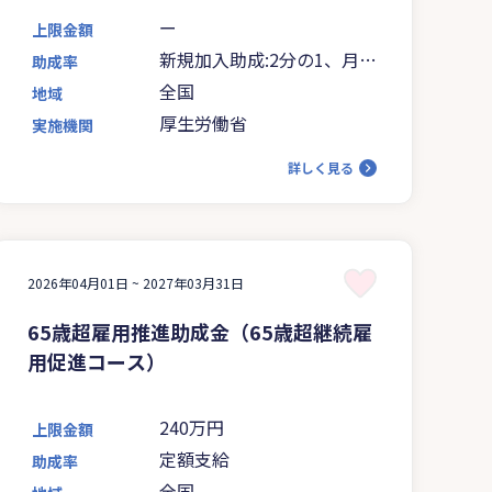
ー
上限金額
新規加入助成:2分の1、月額
助成率
変更助成:3分の1
全国
地域
厚生労働省
実施機関
詳しく見る
2026年04月01日 ~
2027年03月31日
65歳超雇用推進助成金（65歳超継続雇
用促進コース）
240万円
上限金額
定額支給
助成率
全国