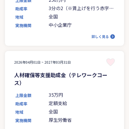
上限金額
3分の2（※賃上げを行う赤字事
助成率
業者は4分の3に引き上げ）
全国
地域
中小企業庁
実施機関
詳しく見る
2026年04月01日 ~
2027年03月31日
人材確保等支援助成金（テレワークコー
ス）
35万円
上限金額
定額支給
助成率
全国
地域
厚生労働省
実施機関