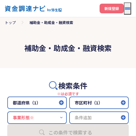
メニ
新規登録
トップ
補助金・助成金・融資検索
補助金・助成金・融資検索
検索条件
※は必須です
都道府県（1）
市区町村（1）
条件追加
この条件で検索する