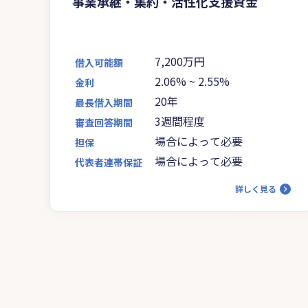
事業承継・集約・活性化支援資金
7,200万円
借入可能額
2.06%
~
2.55%
金利
20年
最長借入期間
3週間程度
審査回答期間
場合によって必要
担保
場合によって必要
代表者連帯保証
詳しく見る