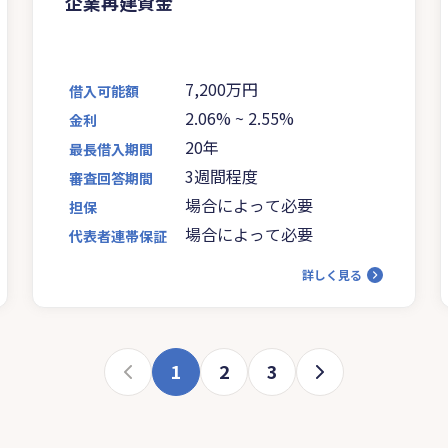
企業再建資金
7,200万円
借入可能額
2.06%
~
2.55%
金利
20年
最長借入期間
3週間程度
審査回答期間
場合によって必要
担保
場合によって必要
代表者連帯保証
詳しく見る
1
2
3