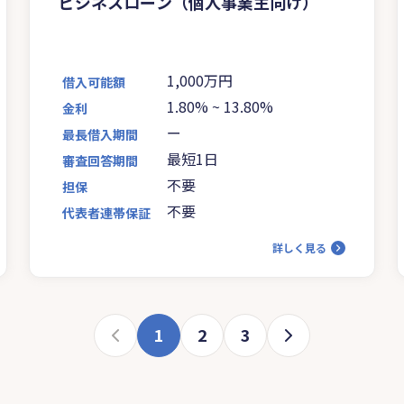
ビジネスローン（個人事業主向け）
1,000万円
借入可能額
1.80%
~
13.80%
金利
ー
最長借入期間
最短1日
審査回答期間
不要
担保
不要
代表者連帯保証
詳しく見る
1
2
3