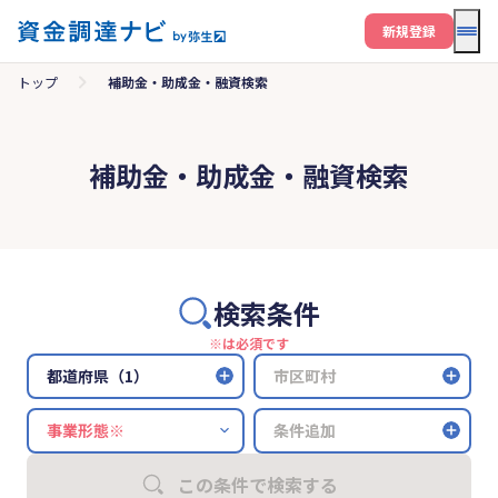
メニ
新規登録
トップ
補助金・助成金・融資検索
補助金・助成金・融資検索
検索条件
※は必須です
都道府県（1）
市区町村
条件追加
この条件で検索する