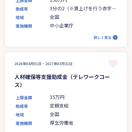
上限金額
3分の2（※賃上げを行う赤字事
助成率
業者は4分の3に引き上げ）
全国
地域
中小企業庁
実施機関
詳しく見る
2026年04月01日 ~
2027年03月31日
人材確保等支援助成金（テレワークコー
ス）
35万円
上限金額
定額支給
助成率
全国
地域
厚生労働省
実施機関