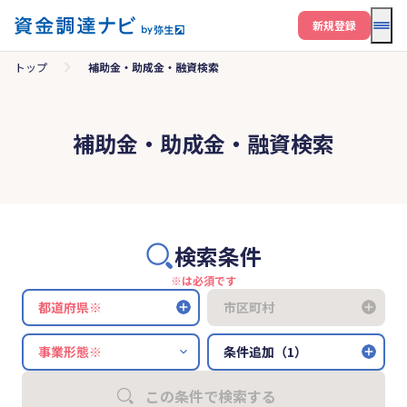
メニ
新規登録
トップ
補助金・助成金・融資検索
補助金・助成金・融資検索
検索条件
※は必須です
都道府県※
市区町村
条件追加（1）
この条件で検索する