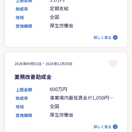
上限金額
定額支給
助成率
全国
地域
厚生労働省
実施機関
詳しく見る
2026年09月01日 ~
2026年11月30日
業務改善助成金
600万円
上限金額
事業場内最低賃金が1,050円未
助成率
満の場合は5分の4、1,050円以
全国
地域
上の場合は4分の3
厚生労働省
実施機関
詳しく見る