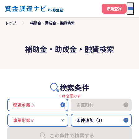
メニ
新規登録
トップ
補助金・助成金・融資検索
補助金・助成金・融資検索
検索条件
※は必須です
都道府県※
市区町村
条件追加（1）
この条件で検索する