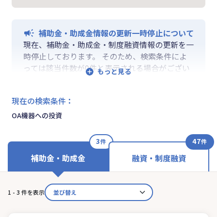
補助金・助成金情報の更新一時停止について
現在、補助金・助成金・制度融資情報の更新を一
時停止しております。 そのため、検索条件によ
っては該当件数が0件と表示される場合がござい
ます。 ご迷惑をおかけしますが、更新再開まで
お待ちいくださいますようお願い申し上げます。
現在の検索条件
：
なお、融資情報、ならびに「学ぶ」「作る」「相
談する」の各機能は通常通りご利用いただけま
OA機器への投資
す。
3
47
件
件
補助金・助成金
融資・制度融資
1 - 3 件を表示